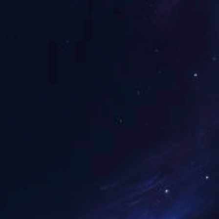
后勤保障部门
后勤保障部门
分类：
单位概况
发布时间：
2022-03-08 12:27:14
访问量：
0
概要:
概要:
详情
开云（中国）Kaiyun·官方网站
单位概况
单位简介