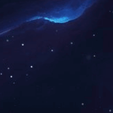
领导班子
内设机构
生产部门
后勤保障部门
分支机构
科研及技术支撑部门
联系我们
资质荣誉
单位资质
单位荣誉
业务领域
业务范围
业务地域
业绩展示
工勘项目
地质项目
水井项目
生产设备