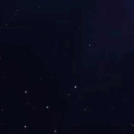
水井勘探设备
地基处理设备
地质测量设备
实验测试设备
绘图出版设备
机械加工设备
起重设备
动力设备
内网登陆
地址：山西省太原市和平南路
晋ICP备12002307号-1