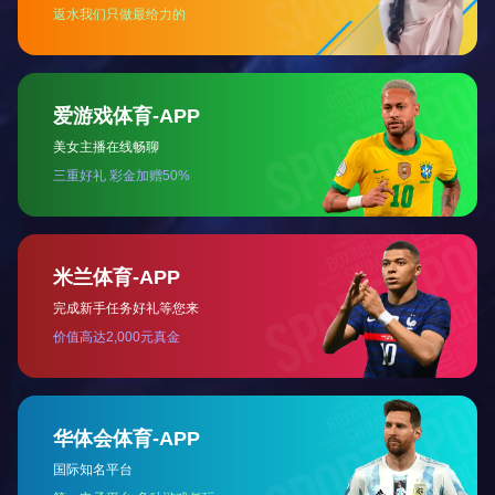
手机：
电话：
传真：
邮箱：
*
验证码：
提交
开云（中国）Kaiyun·官方网站
单位概况
单位简介
领导班子
内设机构
生产部门
后勤保障部门