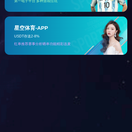
分支机构
科研及技术支撑部门
联系我们
资质荣誉
单位资质
单位荣誉
业务领域
业务范围
业务地域
业绩展示
工勘项目
地质项目
水井项目
生产设备
水井勘探设备
地基处理设备
地质测量设备
实验测试设备
绘图出版设备