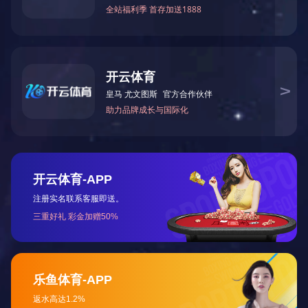
山西北部地区干热岩高温钻井工艺研究
山西北部地区干热岩高温钻井工艺研究