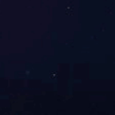
迎西大厦工程勘察
迎西大厦工程勘察