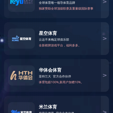
内网登陆

开云（中国）Kaiyun·官方网站
单位概况

单位简介
领导班子
内设机构
生产部门
后勤保障部门
分
支机构
科研及技术支撑部门
联系我们
资质荣誉

单位资质
单位荣誉
业务领域

业务范围
业务地域
业绩展示

工勘项目
地质项目
水井项目
生产设备

水井勘探设备
地基处理设备
地质测量设备
实验测试设
备
绘图出版设备
机械加工设备
起重设备
动力设备
内网登陆