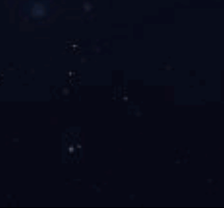
业务地域
业绩展示
工勘项目
地质项目
水井项目
生产设备
水井勘探设备
地基处理设备
地质测量设备
实验测试设备
绘图出版设备
机械加工设备
起重设备
动力设备
内网登陆
地址：山西省太原市和平南路160号 邮编：030024 电话：
0351-
6937424
传真：
0351-6937273
邮箱：
dkyoffice@163.com