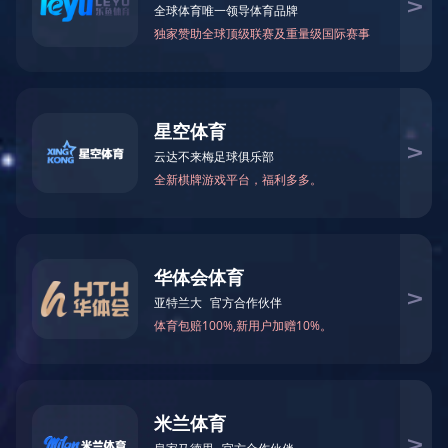
内网登陆

开云（中国）Kaiyun·官方网站
单位概况

单位简介
领导班子
内设机构
生产部门
后勤保障部门
分
支机构
科研及技术支撑部门
联系我们
资质荣誉

单位资质
单位荣誉
业务领域

业务范围
业务地域
业绩展示

工勘项目
地质项目
水井项目
生产设备

水井勘探设备
地基处理设备
地质测量设备
实验测试设
备
绘图出版设备
机械加工设备
起重设备
动力设备
内网登陆