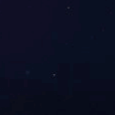
上一页
1
下一页
开云（中国）Kaiyun·官方网站
单位概况
单位简介
领导班子
内设机构
生产部门
后勤保障部门
分支机构
科研及技术支撑部门
联系我们
资质荣誉
单位资质
单位荣誉
业务领域
业务范围