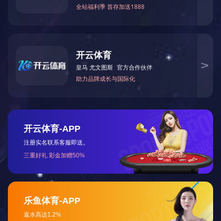
您现在的位置：
首页
/
联系我们
联系我们
分类：
单位概况
发布时间：
2021-08-28 11:49:10
访问量：
0
概要:
概要:
详情
地址：山西省太原市和平南路160号
邮编：030024