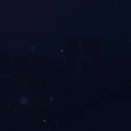
水井项目
生产设备
水井勘探设备
地基处理设备
地质测量设备
实验测试设备
绘图出版设备
机械加工设备
起重设备
动力设备
内网登陆
地址：山西省太原市和平南路160号 邮编：030024 电话：
0351-
6937424
传真：
0351-6937273
邮箱：
dkyoffice@163.com
开云（中国）Kaiyun·官方网站
网站建设：中企动力
太原
晋ICP备12002307号-1