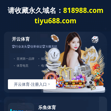
联系我们
|
意见建议
搜索
搜索
开云（中国）Kaiyun·官方网站
单位概况

单位简介
领导班子
内设机构
生产部门
后勤保障部门
分
支机构
科研及技术支撑部门
联系我们
资质荣誉

单位资质
单位荣誉
业务领域

业务范围
业务地域
业绩展示

工勘项目
地质项目
水井项目
生产设备

水井勘探设备
地基处理设备
地质测量设备
实验测试设
备
绘图出版设备
机械加工设备
起重设备
动力设备