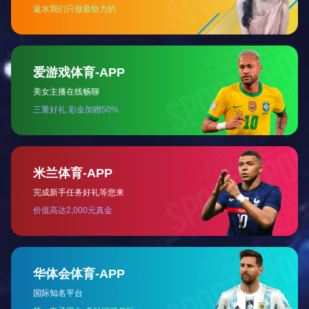
省地勘局彭东晓局长一行看望慰问春节坚
守一线职工

发布时间： : 2025-01--30
17
2024-11
省总工会在省地勘局调研并看望慰问地勘
一线职工梁敬华彭东晓参加慰问调研活动

发布时间： : 2024-11--17
省总工会在省地勘局调研并看望慰问地勘一线职工梁敬华彭东
晓参加慰问调研活动
26
2024-09