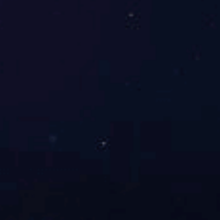
分支机构
科研及技术支撑部门
联系我们
资质荣誉
单位资质
单位荣誉
业务领域
业务范围
业务地域
业绩展示
工勘项目
地质项目
水井项目
生产设备
水井勘探设备
地基处理设备
地质测量设备
实验测试设备