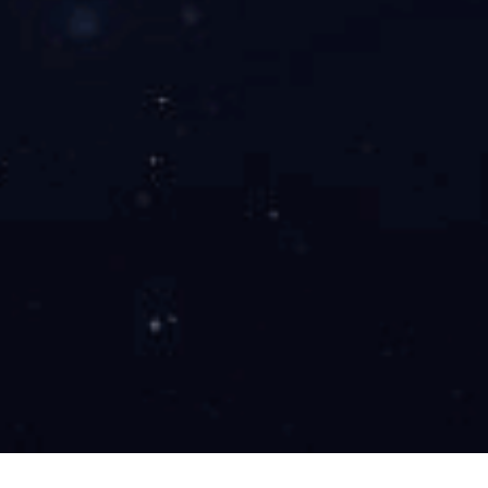
绘图出版设备
机械加工设备
起重设备
动力设备
内网登陆
地址：山西省太原市和平南路160号 邮编：030024 电话：
0351-
6937424
传真：
0351-6937273
邮箱：
dkyoffice@163.com
开云（中国）Kaiyun·官方网站
网站建设：中企动力
太原
晋ICP备12002307号-1