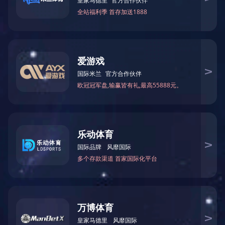
新闻资讯分类
资讯分类


新闻头条
地勘要闻
视频展播
通知公告
媒体链接
工作动态
地勘经济
党的建设