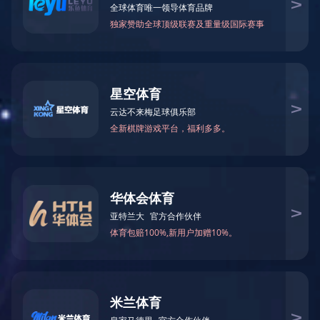
内网登陆

开云（中国）Kaiyun·官方网站
单位概况

单位简介
领导班子
内设机构
生产部门
后勤保障部门
分
支机构
科研及技术支撑部门
联系我们
资质荣誉

单位资质
单位荣誉
业务领域

业务范围
业务地域
业绩展示

工勘项目
地质项目
水井项目
生产设备

水井勘探设备
地基处理设备
地质测量设备
实验测试设
备
绘图出版设备
机械加工设备
起重设备
动力设备
内网登陆