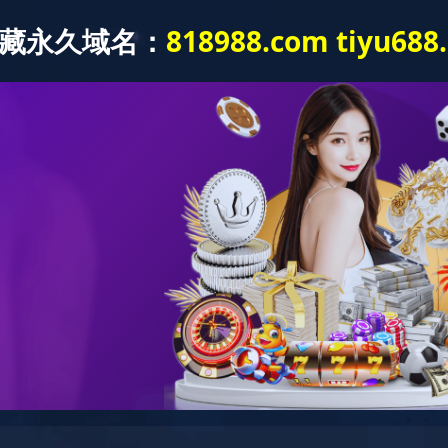
支机构
科研及技术支撑部门
联系我们
绘图出版设备
机械加工设备
起重设备
动力设备