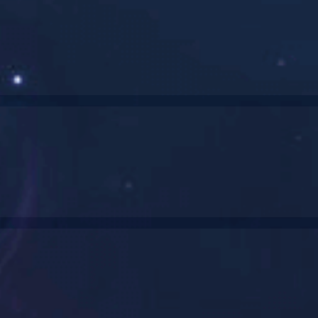
支机构
科研及技术支撑部门
联系我们
绘图出版设备
机械加工设备
起重设备
动力设备