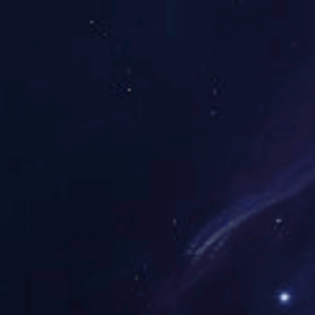
政策法规
您现在的位置：
首页
/
新闻中心
/
地勘要闻
省地勘院有限公司纪委召开集中学习会
点击查看更多

13
2025-10
我公司六项成果获局表彰

发布时间： : 2025-10--13
01