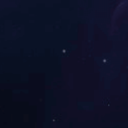
生产部门
后勤保障部门
分支机构
科研及技术支撑部门
联系我们
资质荣誉
单位资质
单位荣誉
业务领域
业务范围
业务地域
业绩展示
工勘项目
地质项目
水井项目
生产设备
水井勘探设备
地基处理设备