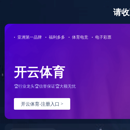
搜索
搜索
开云（中国）Kaiyun·官方网站
单位概况

单位简介
领导班子
内设机构
生产部门
后勤保障部门
分
资质荣誉

单位资质
单位荣誉
业务领域

业务范围
业务地域
业绩展示

工勘项目
地质项目
水井项目
生产设备

水井勘探设备
地基处理设备
地质测量设备
实验测试设备
内网登陆