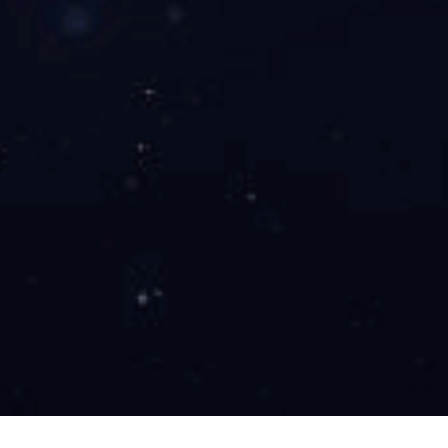
开云（中国）Kaiyun·官方网站
单位概况
单位简介
领导班子
内设机构
生产部门
后勤保障部门
分支机构
科研及技术支撑部门
联系我们
资质荣誉
单位资质
单位荣誉
业务领域
业务范围
业务地域
业绩展示
工勘项目