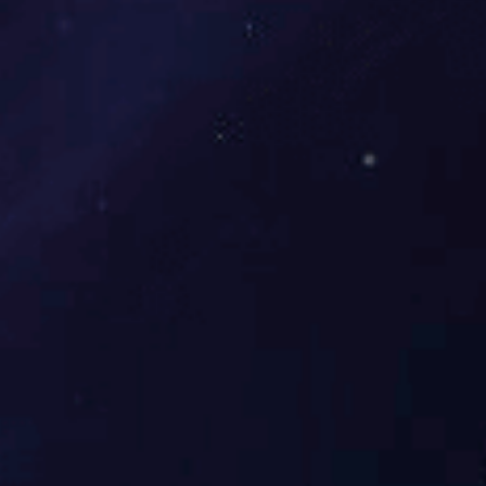
国家采取下列措施，维护台湾海峡地区和平稳定，发展两岸关
系：
（一）鼓励和推动两岸人员往来，增进了解，增强互信；
（二）鼓励和推动两岸经济交流与合作，直接通邮通航通商，
密切两岸经济关系，互利互惠；
（三）鼓励和推动两岸教育、科技、文化、卫生、体育交流，
共同弘扬中华文化的优秀传统；
（四）鼓励和推动两岸共同打击犯罪；
（五）鼓励和推动有利于维护台湾海峡地区和平稳定、发展两
岸关系的其他活动。
国家依法保护台湾同胞的权利和利益。
第七条
国家主张通过台湾海峡两岸平等的协商和谈判，实现和平统
一。协商和谈判可以有步骤、分阶段进行，方式可以灵活多
样。
台湾海峡两岸可以就下列事项进行协商和谈判：
（一）正式结束两岸敌对状态；
（二）发展两岸关系的规划；
（三）和平统一的步骤和安排；
（四）台湾当局的政治地位；
（五）台湾地区在国际上与其地位相适应的活动空间；