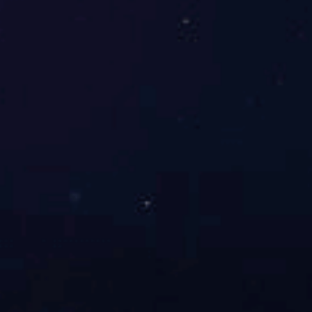
（六）与实现和平统一有关的其他任何问题。
第八条
“台独”分裂势力以任何名义、任何方式造成台湾从中国分裂出
去的事实，或者发生将会导致台湾从中国分裂出去的重大事
变，或者和平统一的可能性完全丧失，国家得采取非和平方式
及其他必要措施，捍卫国家主权和领土完整。
依照前款规定采取非和平方式及其他必要措施，由国务院、中
央军事委员会决定和组织实施，并及时向全国人民代表大会常
务委员会报告。
第九条
依照本法规定采取非和平方式及其他必要措施并组织实施时，
国家尽最大可能保护台湾平民和在台湾的外国人的生命财产安
全和其他正当权益，减少损失；同时，国家依法保护台湾同胞
在中国其他地区的权利和利益。
第十条
本法自公布之日起施行。
上一个
:
中华人民共和国保守国家秘密法
下一个
:
中华人民共和国反有组织犯罪法
上一个
:
中华人民共和国保守国家秘密法
下一个
:
中华人民共和国反有组织犯罪法