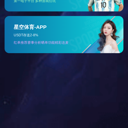
维护中华民族的根本利益，根据宪法，制定本法。
第二条
世界上只有一个中国，大陆和台湾同属一个中国，中国的主权
和领土完整不容分割。维护国家主权和领土完整是包括台湾同
胞在内的全中国人民的共同义务。
台湾是中国的一部分。国家绝不允许“台独”分裂势力以任何名
义、任何方式把台湾从中国分裂出去。
第三条
台湾问题是中国内战的遗留问题。
解决台湾问题，实现祖国统一，是中国的内部事务，不受任何
外国势力的干涉。
第四条
完成统一祖国的大业是包括台湾同胞在内的全中国人民的神圣
职责。
第五条
坚持一个中国原则，是实现祖国和平统一的基础。
以和平方式实现祖国统一，最符合台湾海峡两岸同胞的根本利
益。国家以最大的诚意，尽最大的努力，实现和平统一。
国家和平统一后，台湾可以实行不同于大陆的制度，高度自
治。
第六条