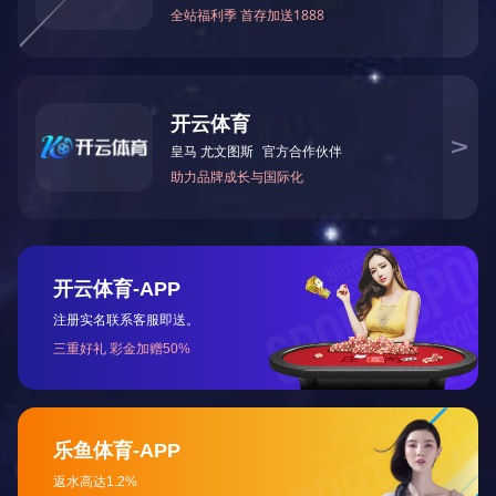
清廉国企
群团工作
政策法规
您现在的位置：
首页
/
新闻中心
/
视频展播
/
2025年4·22世界地球日活动
2025年4·22世界地球日活动
分类：
视频展播
作者：