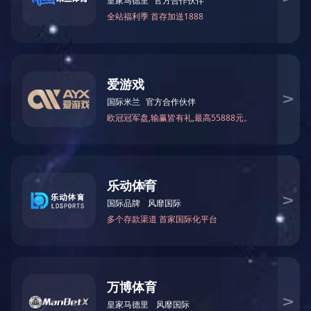
新闻资讯分类
资讯分类


新闻头条
地勘要闻
视频展播
通知公告
媒体链接
工作动态
地勘经济
党的建设