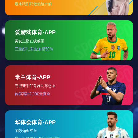
来源：
发布时间：
2025-10-13 16:34
打印
访问量：
【概要描述】
我公司六项成果获局表彰
【概要描述】
分类：
地勘要闻
作者：
马丽娟
来源：
发布时间：
2025-10-13 16:34
访问量：
详情
近日，2024年度局优秀地质勘查成果奖与优秀科研成果奖评选
结果揭晓，我公司六项成果获局表彰。