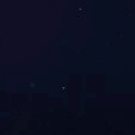
下一个
:
双节慰问暖人心 凝心聚力共奋斗
上一个
:
省地勘院有限公司纪委召开集中学习会
下一个
:
双节慰问暖人心 凝心聚力共奋斗
开云（中国）Kaiyun·官方网站
单位概况
单位简介
领导班子
内设机构
生产部门
后勤保障部门
分支机构
科研及技术支撑部门
联系我们
资质荣誉
单位资质
单位荣誉
业务领域
业务范围