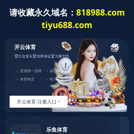
联系我们
|
意见建议
搜索
搜索
开云（中国）Kaiyun·官方网站
单位概况

单位简介
领导班子
内设机构
生产部门
后勤保障部门
分
支机构
科研及技术支撑部门
联系我们
资质荣誉

单位资质
单位荣誉
业务领域

业务范围
业务地域
业绩展示

工勘项目
地质项目
水井项目
生产设备

水井勘探设备
地基处理设备
地质测量设备
实验测试设
备
绘图出版设备
机械加工设备
起重设备
动力设备