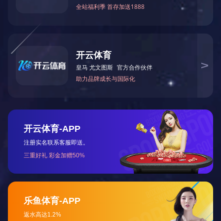
清廉国企
群团工作
政策法规
您现在的位置：
首页
/
新闻中心
/
地勘要闻
/
我公司六项成果获局表彰
我公司六项成果获局表彰
分类：
地勘要闻
作者：
马丽娟