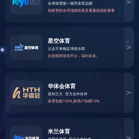
内网登陆

开云（中国）Kaiyun·官方网站
单位概况

单位简介
领导班子
内设机构
生产部门
后勤保障部门
分
支机构
科研及技术支撑部门
联系我们
资质荣誉

单位资质
单位荣誉
业务领域

业务范围
业务地域
业绩展示

工勘项目
地质项目
水井项目
生产设备

水井勘探设备
地基处理设备
地质测量设备
实验测试设
备
绘图出版设备
机械加工设备
起重设备
动力设备
内网登陆